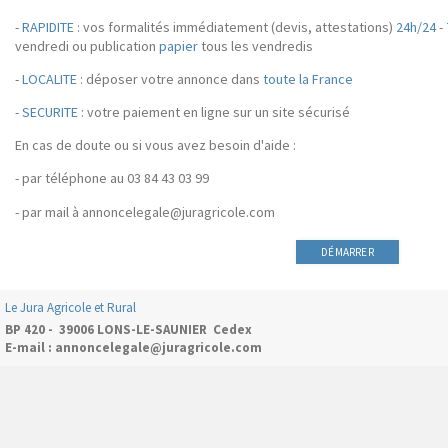
-
RAPIDITE
: vos formalités immédiatement (devis, attestations)
24h/24
-
vendredi ou publication
papier
tous les vendredis
-
LOCALITE
: déposer votre annonce dans
toute la France
- SECURITE :
votre paiement en ligne sur un site sécurisé
En cas de doute ou si vous avez besoin d'aide :
- par téléphone au 03 84 43 03 99
- par mail à annoncelegale@juragricole.com
DÉMARRER
Le Jura Agricole et Rural
BP 420 - 39006 LONS-LE-SAUNIER Cedex
E-mail : annoncelegale@juragricole.com